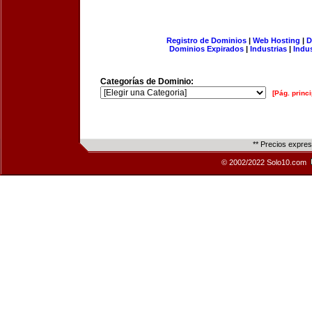
Registro de Dominios
|
Web Hosting
|
D
Dominios Expirados
|
Industrias
|
Indu
Categorías de Dominio:
[Pág. princi
** Precios expre
© 2002/2022 Solo10.com