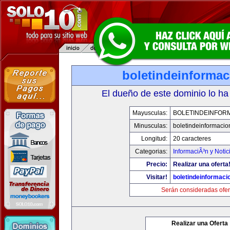
boletindeinforma
El dueño de este dominio lo ha
Mayusculas:
BOLETINDEINFOR
Minusculas:
boletindeinformaci
Longitud:
20 caracteres
Categorias:
InformaciÃ³n y Notic
Precio:
Realizar una oferta
Visitar!
boletindeinformaci
Serán consideradas ofer
Realizar una Oferta