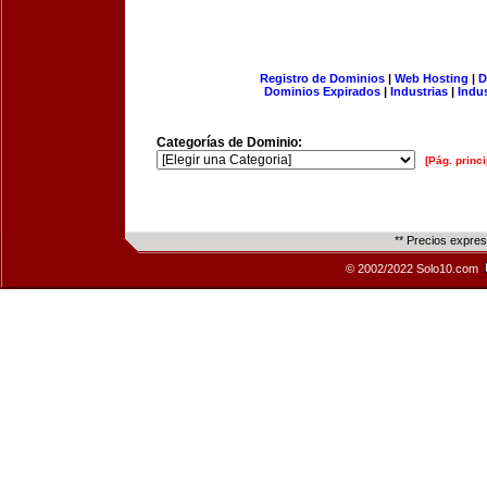
Registro de Dominios
|
Web Hosting
|
D
Dominios Expirados
|
Industrias
|
Indu
Categorías de Dominio:
[Pág. princi
** Precios expre
© 2002/2022 Solo10.com