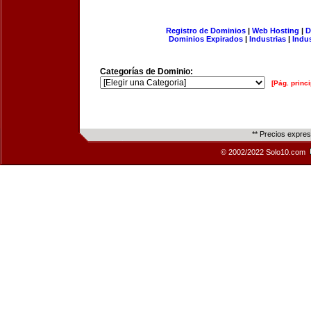
Registro de Dominios
|
Web Hosting
|
D
Dominios Expirados
|
Industrias
|
Indu
Categorías de Dominio:
[Pág. princi
** Precios expre
© 2002/2022 Solo10.com