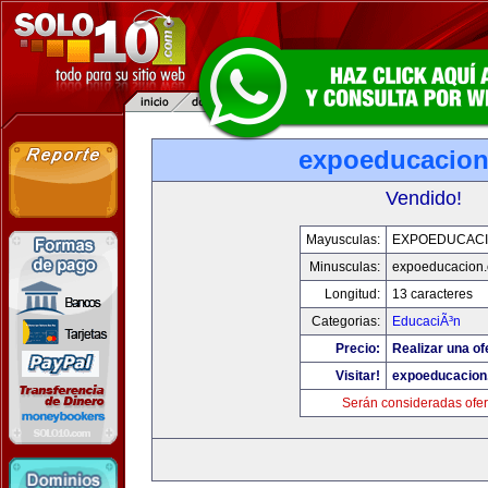
expoeducacio
Vendido!
Mayusculas:
EXPOEDUCAC
Minusculas:
expoeducacion
Longitud:
13 caracteres
Categorias:
EducaciÃ³n
Precio:
Realizar una of
Visitar!
expoeducacion
Serán consideradas ofer