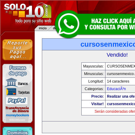
cursosenmexic
Vendido!
Mayusculas:
CURSOSENMEX
Minusculas:
cursosenmexico
Longitud:
14 caracteres
Categorias:
EducaciÃ³n
Precio:
Realizar una ofe
Visitar!
cursosenmexic
Serán consideradas ofer