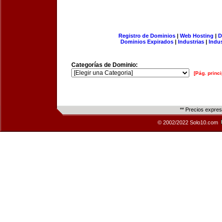
Registro de Dominios
|
Web Hosting
|
D
Dominios Expirados
|
Industrias
|
Indu
Categorías de Dominio:
[Pág. princi
** Precios expre
© 2002/2022 Solo10.com