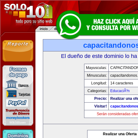
capacitandono
El dueño de este dominio lo ha
Mayusculas:
CAPACITANDO
Minusculas:
capacitandonos
Longitud:
14 caracteres
Categorias:
EducaciÃ³n
Precio:
Realizar una ofe
Visitar!
capacitandono
Serán consideradas ofer
Realizar una Oferta