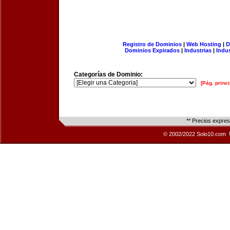
Registro de Dominios
|
Web Hosting
|
D
Dominios Expirados
|
Industrias
|
Indu
Categorías de Dominio:
[Pág. princi
** Precios expre
© 2002/2022 Solo10.com