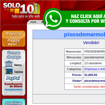
pisosdemarmo
Vendido!
Mayusculas:
PISOSDEMAR
Minusculas:
pisosdemarmol
Longitud:
13 caracteres
Categorias:
Empresas e Indu
Precio:
$1,800.00
Visitar!
pisosdemarmo
Serán consideradas ofer