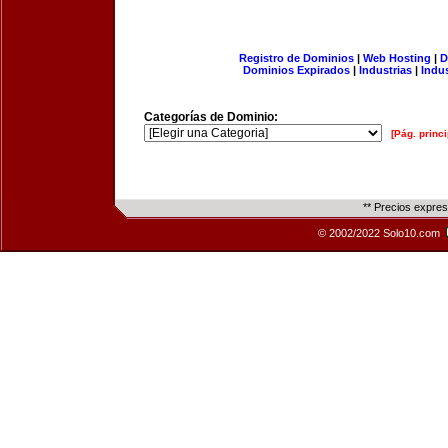
Registro de Dominios
|
Web Hosting
|
D
Dominios Expirados
|
Industrias
|
Indu
Categorías de Dominio:
[Pág. princi
** Precios expre
© 2002/2022 Solo10.com