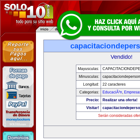
capacitaciondeper
Vendido!
Mayusculas:
CAPACITACIONDEP
Minusculas:
capacitaciondeperso
Longitud:
22 caracteres
Categorias:
EducaciÃ³n
,
Empresas
Precio:
Realizar una oferta!
Visitar!
capacitaciondepers
Serán consideradas ofer