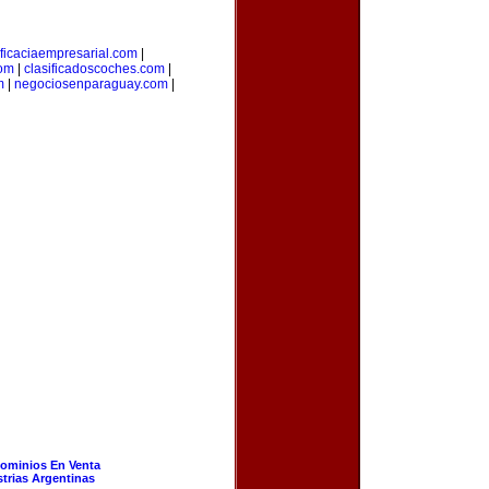
ficaciaempresarial.com
|
com
|
clasificadoscoches.com
|
m
|
negociosenparaguay.com
|
ominios En Venta
strias Argentinas