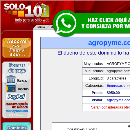
agropyme.c
El dueño de este dominio lo ha
Mayusculas:
AGROPYME.
Minusculas:
agropyme.co
Longitud:
8 caracteres
Categorias:
Empresas e In
Precio:
$950.00
Visitar!
agropyme.co
Serán consideradas ofer
R