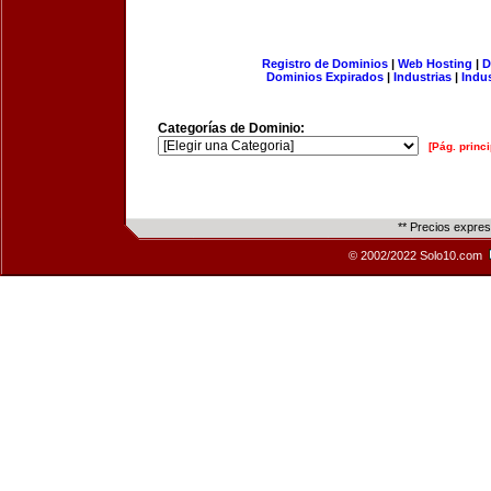
Registro de Dominios
|
Web Hosting
|
D
Dominios Expirados
|
Industrias
|
Indu
Categorías de Dominio:
[Pág. princi
** Precios expre
© 2002/2022 Solo10.com